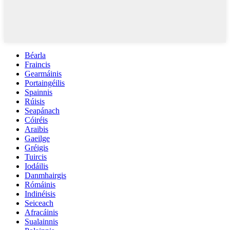
Béarla
Fraincis
Gearmáinis
Portaingéilis
Spainnis
Rúisis
Seapánach
Cóiréis
Araibis
Gaeilge
Gréigis
Tuircis
Iodáilis
Danmhairgis
Rómáinis
Indinéisis
Seiceach
Afracáinis
Sualainnis