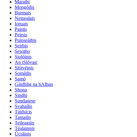
Marathi
Mongóilis
Burmais
Neipealais
Ioruais
Paistis
Peirsis
Puinseáibis
Seirbis
Sesotho
Siolóinis
An tSlóvaic
Slóivéinis
Somáilis
Samó
Gàidhlig na hAlban
Shona
Sindhi
Sundanese
Svahaílis
Táidsícis
Tamailis
Teileagúis
Téalainnis
Úcráinis