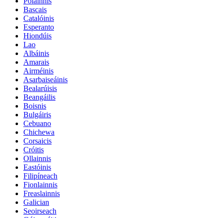
Polainnis
Bascais
Catalóinis
Esperanto
Hiondúis
Lao
Albáinis
Amarais
Airméinis
Asarbaiseáinis
Bealarúisis
Beangáilis
Boisnis
Bulgáiris
Cebuano
Chichewa
Corsaicis
Cróitis
Ollainnis
Eastóinis
Filipíneach
Fionlainnis
Freaslainnis
Galician
Seoirseach