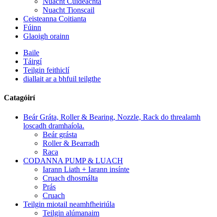
Nuacht Cuideachta
Nuacht Tionscail
Ceisteanna Coitianta
Fúinn
Glaoigh orainn
Baile
Táirgí
Teilgin feithiclí
diallait ar a bhfuil teilgthe
Catagóirí
Beár Gráta, Roller & Bearing, Nozzle, Rack do threalamh
loscadh dramhaíola.
Beár grásta
Roller & Bearradh
Raca
CODANNA PUMP & LUACH
Iarann ​​Liath + Iarann ​​insínte
Cruach dhosmálta
Prás
Cruach
Teilgin miotail neamhfheiriúla
Teilgin alúmanaim