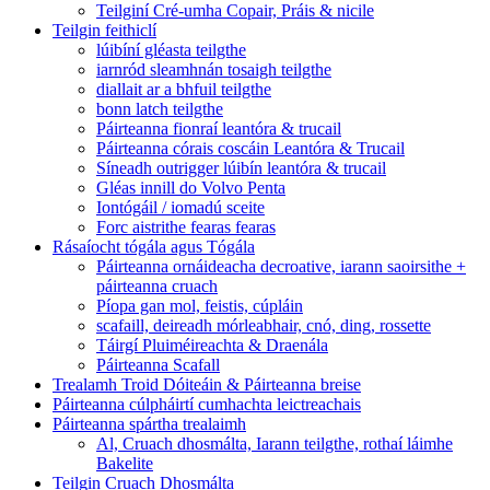
Teilginí Cré-umha Copair, Práis & nicile
Teilgin feithiclí
lúibíní gléasta teilgthe
iarnród sleamhnán tosaigh teilgthe
diallait ar a bhfuil teilgthe
bonn latch teilgthe
Páirteanna fionraí leantóra & trucail
Páirteanna córais coscáin Leantóra & Trucail
Síneadh outrigger lúibín leantóra & trucail
Gléas innill do Volvo Penta
Iontógáil / iomadú sceite
Forc aistrithe fearas fearas
Rásaíocht tógála agus Tógála
Páirteanna ornáideacha decroative, iarann ​​saoirsithe +
páirteanna cruach
Píopa gan mol, feistis, cúpláin
scafaill, deireadh mórleabhair, cnó, ding, rossette
Táirgí Pluiméireachta & Draenála
Páirteanna Scafall
Trealamh Troid Dóiteáin & Páirteanna breise
Páirteanna cúlpháirtí cumhachta leictreachais
Páirteanna spártha trealaimh
Al, Cruach dhosmálta, Iarann ​​teilgthe, rothaí láimhe
Bakelite
Teilgin Cruach Dhosmálta