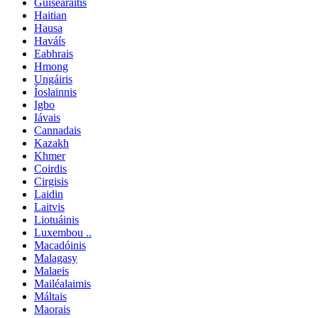
Gúisearáitis
Haitian
Hausa
Haváís
Eabhrais
Hmong
Ungáiris
Íoslainnis
Igbo
Iávais
Cannadais
Kazakh
Khmer
Coirdis
Cirgisis
Laidin
Laitvis
Liotuáinis
Luxembou ..
Macadóinis
Malagasy
Malaeis
Mailéalaimis
Máltais
Maorais