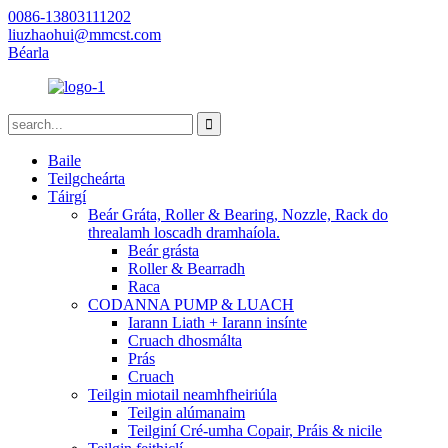
0086-13803111202
liuzhaohui@mmcst.com
Béarla
Baile
Teilgcheárta
Táirgí
Beár Gráta, Roller & Bearing, Nozzle, Rack do
threalamh loscadh dramhaíola.
Beár grásta
Roller & Bearradh
Raca
CODANNA PUMP & LUACH
Iarann ​​Liath + Iarann ​​insínte
Cruach dhosmálta
Prás
Cruach
Teilgin miotail neamhfheiriúla
Teilgin alúmanaim
Teilginí Cré-umha Copair, Práis & nicile