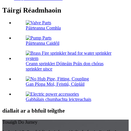
Táirgí Réadmhaoin
Páirteanna Comhla
Páirteanna Caidéil
Ceann sprinkler Dóiteáin Práis don chóras
sprinkler uisce
Gan Píopa Mol, Feistiú, Cúpláil
Gabhálais chumhachta leictreachais
diallait ar a bhfuil teilgthe
Tosaigh Do Jurney