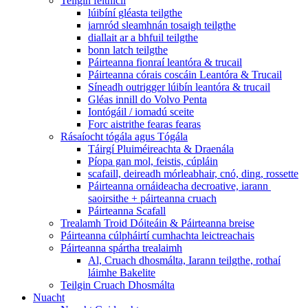
Teilgin feithiclí
lúibíní gléasta teilgthe
iarnród sleamhnán tosaigh teilgthe
diallait ar a bhfuil teilgthe
bonn latch teilgthe
Páirteanna fionraí leantóra & trucail
Páirteanna córais coscáin Leantóra & Trucail
Síneadh outrigger lúibín leantóra & trucail
Gléas innill do Volvo Penta
Iontógáil / iomadú sceite
Forc aistrithe fearas fearas
Rásaíocht tógála agus Tógála
Táirgí Pluiméireachta & Draenála
Píopa gan mol, feistis, cúpláin
scafaill, deireadh mórleabhair, cnó, ding, rossette
Páirteanna ornáideacha decroative, iarann ​​
saoirsithe + páirteanna cruach
Páirteanna Scafall
Trealamh Troid Dóiteáin & Páirteanna breise
Páirteanna cúlpháirtí cumhachta leictreachais
Páirteanna spártha trealaimh
Al, Cruach dhosmálta, Iarann ​​teilgthe, rothaí
láimhe Bakelite
Teilgin Cruach Dhosmálta
Nuacht