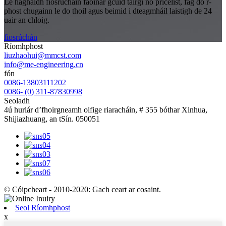
Le haghaidh fiosrúcháin faoinár gcuid táirgí nó pricelist, fág do r-
phost chugainn le do thoil agus beimid i dteagmháil laistigh de 24
uair an chloig.
fiosrúchán
Ríomhphost
liuzhaohui@mmcst.com
info@me-engineering.cn
fón
0086-13803111202
0086- (0) 311-87830998
Seoladh
4ú hurlár d’fhoirgneamh oifige riaracháin, # 355 bóthar Xinhua,
Shijiazhuang, an tSín. 050051
© Cóipcheart - 2010-2020: Gach ceart ar cosaint.
Seol Ríomhphost
x